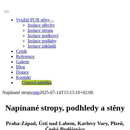
Skip
to
Toggle
content
Navigation
Využití PUR pěny
Izolace střechy
Izolace stropu
Izolace podkroví
Izolace podlahy
Izolace základů
Ceník
Reference
Galerie
Blog
Dotace
Kontakt
Cenová nabídka
Napínané stropy
mjp
2025-07-14T15:15:10+02:00
Napínané stropy, podhledy a stěny
Praha-Západ, Ústí nad Labem, Karlovy Vary, Plzeň,
České Budějovice