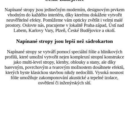
Napínané stropy jsou jedinečným moderním, designovým prvkem
vhodným do každého interiéru, díky kterému dokážete vytvořit
neuvěřitelné efekty. Pomůžeme vám opticky zvětšit i velmi malé
prostory. Oslovte nás, pracujeme v lokalitě Praha-západ, Ústí nad
Labem, Karlovy Vary, Plzeň, České Budějovice a okolí.
Napínané stropy jsou lepší než sádrokarton
Napínané stropy se vytváří pomocí speciální fólie a hliníkových
profilů, které umožní vytvořit nejen komplexní stropní konstrukce
jako multi-level stropy, klenby, oblouky a stany, ale díky
barevným, povrchovým a tvarovým možnostem dosáhnete efektů,
kterých byste klasickou stavbou nikdy nedocílili. Vysoká nosnost
fólie umožňuje zakomponování akustické a tepelné izolace,
osvětlení či inženýrských sítí.